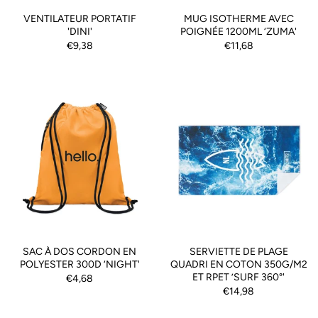
VENTILATEUR PORTATIF
MUG ISOTHERME AVEC
'DINI'
POIGNÉE 1200ML ‘ZUMA'
€9,38
€11,68
SAC À DOS CORDON EN
SERVIETTE DE PLAGE
POLYESTER 300D ‘NIGHT'
QUADRI EN COTON 350G/M2
ET RPET ’SURF 360°'
€4,68
€14,98