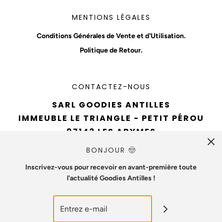
MENTIONS LÉGALES
Conditions Générales de Vente et d'Utilisation.
Politique de Retour.
CONTACTEZ-NOUS
SARL GOODIES ANTILLES
IMMEUBLE LE TRIANGLE - PETIT PÉROU
97142 LES ABYMES
TÉL : 0690 94 61 93
BONJOUR 🤠
EMAIL :
CONTACT@GOODIESANTILLES.COM
Inscrivez-vous pour recevoir en avant-première toute
l'actualité Goodies Antilles !
NUMÉRO SIREN : 890715642