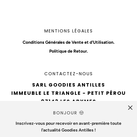
MENTIONS LÉGALES
Conditions Générales de Vente et d'Utilisation.
Politique de Retour.
CONTACTEZ-NOUS
SARL GOODIES ANTILLES
IMMEUBLE LE TRIANGLE - PETIT PÉROU
97142 LES ABYMES
TÉL : 0690 94 61 93
BONJOUR 🤠
EMAIL :
CONTACT@GOODIESANTILLES.COM
Inscrivez-vous pour recevoir en avant-première toute
l'actualité Goodies Antilles !
NUMÉRO SIREN : 890715642