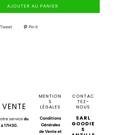
AJOUTER AU PANIER
Tweet
Pin it
MENTION
CONTAC
S
TEZ-
 VENTE
LÉGALES
NOUS
SARL
Conditions
otre service
du
GOODIE
Générales
 à 17H30.
S
de Vente et