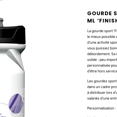
GOURDE S
ML ‘FINIS
La gourde sport ‘F
le mieux possible d
d'une activité spo
vous puissiez boire
débordement. Sa m
solide : peu import
personnalisée po
d'être hors service
Les gourdes sport 
dans un cadre prof
à distribuer lors 
salariés d'une entr
Personnalisation :