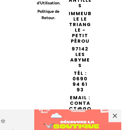
ANTILLE
d'Utilisation.
S
Politique de
IMMEUB
Retour.
LE LE
TRIANG
LE -
PETIT
PÉROU
97142
LES
ABYME
S
TÉL :
0690
94 61
93
EMAIL :
CONTA
CT@GO
ODIESA
NTILLES
🤠
.COM