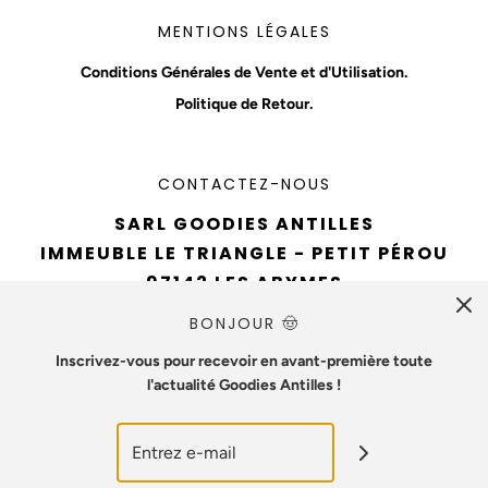
MENTIONS LÉGALES
Conditions Générales de Vente et d'Utilisation.
Politique de Retour.
CONTACTEZ-NOUS
SARL GOODIES ANTILLES
IMMEUBLE LE TRIANGLE - PETIT PÉROU
97142 LES ABYMES
TÉL : 0690 94 61 93
BONJOUR 🤠
EMAIL :
CONTACT@GOODIESANTILLES.COM
Inscrivez-vous pour recevoir en avant-première toute
l'actualité Goodies Antilles !
NUMÉRO SIREN : 890715642