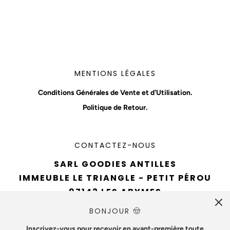
MENTIONS LÉGALES
Conditions Générales de Vente et d'Utilisation.
Politique de Retour.
CONTACTEZ-NOUS
SARL GOODIES ANTILLES
IMMEUBLE LE TRIANGLE - PETIT PÉROU
97142 LES ABYMES
TÉL : 0690 94 61 93
BONJOUR 🤠
EMAIL :
CONTACT@GOODIESANTILLES.COM
Inscrivez-vous pour recevoir en avant-première toute