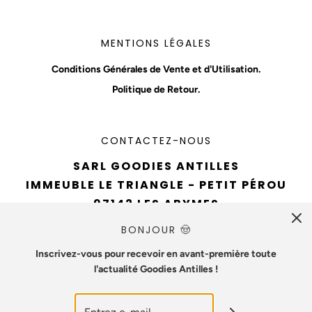
MENTIONS LÉGALES
Conditions Générales de Vente et d'Utilisation.
Politique de Retour.
CONTACTEZ-NOUS
SARL GOODIES ANTILLES
IMMEUBLE LE TRIANGLE - PETIT PÉROU
97142 LES ABYMES
TÉL : 0690 94 61 93
BONJOUR 🤠
EMAIL :
CONTACT@GOODIESANTILLES.COM
Inscrivez-vous pour recevoir en avant-première toute
l'actualité Goodies Antilles !
NUMÉRO SIREN : 890715642