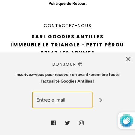
Politique de Retour.
CONTACTEZ-NOUS
SARL GOODIES ANTILLES
IMMEUBLE LE TRIANGLE - PETIT PÉROU
97142 LES ABYMES
TÉL : 0690 94 61 93
BONJOUR 🤠
EMAIL :
CONTACT@GOODIESANTILLES.COM
Inscrivez-vous pour recevoir en avant-première toute
l'actualité Goodies Antilles !
NUMÉRO SIREN : 890715642
© 2026 Goodies Antilles