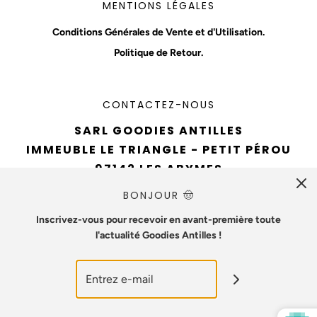
MENTIONS LÉGALES
Conditions Générales de Vente et d'Utilisation.
Politique de Retour.
CONTACTEZ-NOUS
SARL GOODIES ANTILLES
IMMEUBLE LE TRIANGLE - PETIT PÉROU
97142 LES ABYMES
TÉL : 0690 94 61 93
BONJOUR 🤠
EMAIL :
CONTACT@GOODIESANTILLES.COM
Inscrivez-vous pour recevoir en avant-première toute
l'actualité Goodies Antilles !
NUMÉRO SIREN : 890715642
© 2026 Goodies Antilles