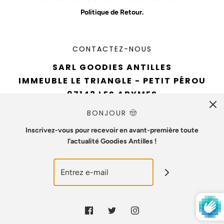
Politique de Retour.
CONTACTEZ-NOUS
SARL GOODIES ANTILLES
IMMEUBLE LE TRIANGLE - PETIT PÉROU
97142 LES ABYMES
TÉL : 0690 94 61 93
BONJOUR 🤠
EMAIL :
CONTACT@GOODIESANTILLES.COM
Inscrivez-vous pour recevoir en avant-première toute
l'actualité Goodies Antilles !
NUMÉRO SIREN : 890715642
© 2026 Goodies Antilles